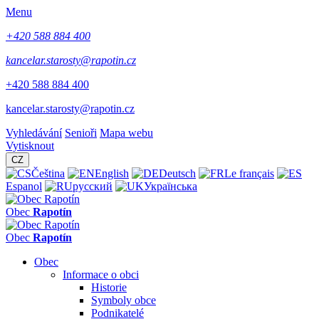
Menu
+420 588 884 400
kancelar.starosty@rapotin.cz
+420 588 884 400
kancelar.starosty@rapotin.cz
Vyhledávání
Senioři
Mapa webu
Vytisknout
CZ
Čeština
English
Deutsch
Le français
Espanol
русский
Українська
Obec
Rapotín
Obec
Rapotín
Obec
Informace o obci
Historie
Symboly obce
Podnikatelé