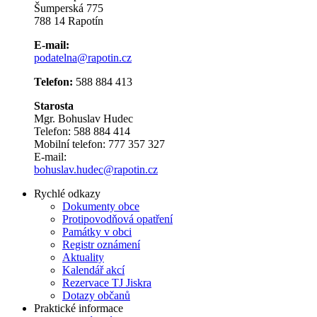
Šumperská 775
788 14 Rapotín
E-mail:
podatelna@rapotin.cz
Telefon:
588 884 413
Starosta
Mgr. Bohuslav Hudec
Telefon: 588 884 414
Mobilní telefon: 777 357 327
E-mail:
bohuslav.hudec@rapotin.cz
Rychlé odkazy
Dokumenty obce
Protipovodňová opatření
Památky v obci
Registr oznámení
Aktuality
Kalendář akcí
Rezervace TJ Jiskra
Dotazy občanů
Praktické informace