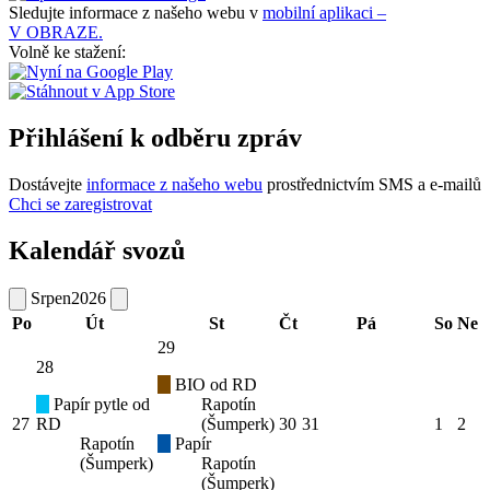
Sledujte informace z našeho webu v
mobilní aplikaci –
V OBRAZE.
Volně ke stažení:
Přihlášení k odběru zpráv
Dostávejte
informace z našeho webu
prostřednictvím SMS a e-mailů
Chci se zaregistrovat
Kalendář svozů
Srpen
2026
Po
Út
St
Čt
Pá
So
Ne
29
28
BIO od RD
Papír pytle od
Rapotín
27
RD
(Šumperk)
30
31
1
2
Rapotín
Papír
(Šumperk)
Rapotín
(Šumperk)