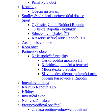
Památky v obci
Kontakty
Obecní instagram
Spolky & sdružení - neinvestiční dotace
Sport
Cyklistický klub Buldoci Rapotín
TJ Jiskra Rapotín - kontakty
Sdružení volejbálek ŽD
Krasobruslařský klub Rapotín, z.s.
Zastupitelstvo obce
Rada obce
Partnerské obce
Naše společné projekty
Česko-polská mozaika III
Kaleidoskop umění a řemesel
Mločí stezka v Polsku
Slavíme desetiletou spolupráci mezi
obcemi Paszowice a Rapotín
Interaktivní mapa
RAPOS Rapotín s.r.o.
Hřbitov
Investiční akce
Neinvestiční akce
Protipovodňová opatření
2. etapa protipovodňových opatření