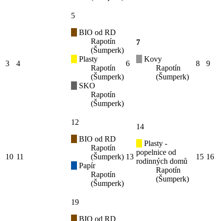
5
BIO od RD
Rapotín
7
(Šumperk)
Plasty
Kovy
3
4
6
8
9
Rapotín
Rapotín
(Šumperk)
(Šumperk)
SKO
Rapotín
(Šumperk)
12
14
BIO od RD
Plasty -
Rapotín
popelnice od
10
11
(Šumperk)
13
15
16
rodinných domů
Papír
Rapotín
Rapotín
(Šumperk)
(Šumperk)
19
BIO od RD