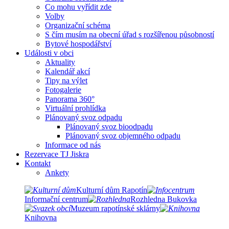
Co mohu vyřídit zde
Volby
Organizační schéma
S čím musím na obecní úřad s rozšířenou působností
Bytové hospodářství
Události v obci
Aktuality
Kalendář akcí
Tipy na výlet
Fotogalerie
Panorama 360°
Virtuální prohlídka
Plánovaný svoz odpadu
Plánovaný svoz bioodpadu
Plánovaný svoz objemného odpadu
Informace od nás
Rezervace TJ Jiskra
Kontakt
Ankety
Kulturní dům Rapotín
Informační centrum
Rozhledna Bukovka
Muzeum rapotínské sklárny
Knihovna