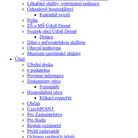
Lékařské služby, veterinární ordinace
Odpadové hospodářství
Kalendář svozů
Pošta
ZŠ a MŠ Údolí Desné
Svazek obcí Údolí Desné
Dotace
Dům s pečovatelskou službou
Obecní knihovna
Muzeum rapotínské sklárny
Úřad
Úřední deska
e-podatelna
Povinné informace
Dokumenty obce
Formuláře
Hospodaření obce
Klikací rozpočet
Občan
CzechPOINT
Pro Zastupitelstvo
Pro Radu
Registr oznámení
Profil zadavatele
Ochrana osobních údajů