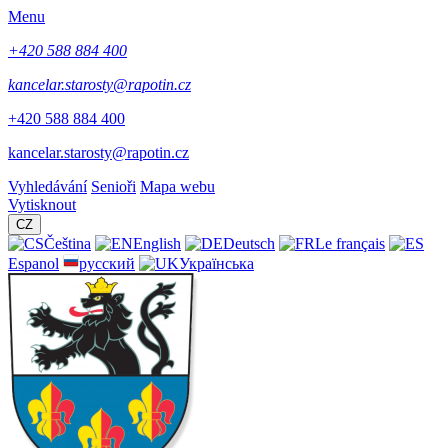
Menu
+420 588 884 400
kancelar.starosty@rapotin.cz
+420 588 884 400
kancelar.starosty@rapotin.cz
Vyhledávání
Senioři
Mapa webu
Vytisknout
CZ
Čeština
English
Deutsch
Le français
Espanol
русский
Українська