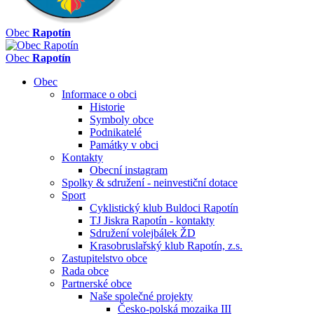
Obec
Rapotín
Obec
Rapotín
Obec
Informace o obci
Historie
Symboly obce
Podnikatelé
Památky v obci
Kontakty
Obecní instagram
Spolky & sdružení - neinvestiční dotace
Sport
Cyklistický klub Buldoci Rapotín
TJ Jiskra Rapotín - kontakty
Sdružení volejbálek ŽD
Krasobruslařský klub Rapotín, z.s.
Zastupitelstvo obce
Rada obce
Partnerské obce
Naše společné projekty
Česko-polská mozaika III