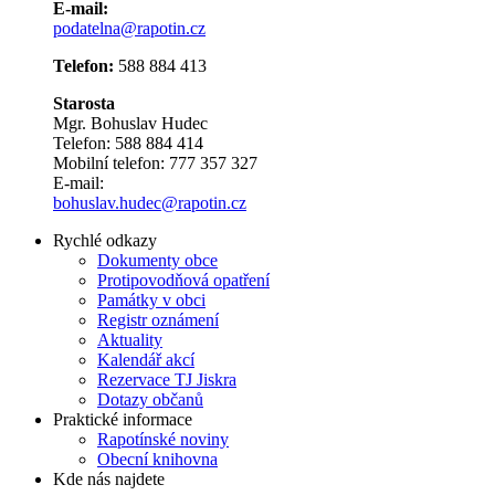
E-mail:
podatelna@rapotin.cz
Telefon:
588 884 413
Starosta
Mgr. Bohuslav Hudec
Telefon: 588 884 414
Mobilní telefon: 777 357 327
E-mail:
bohuslav.hudec@rapotin.cz
Rychlé odkazy
Dokumenty obce
Protipovodňová opatření
Památky v obci
Registr oznámení
Aktuality
Kalendář akcí
Rezervace TJ Jiskra
Dotazy občanů
Praktické informace
Rapotínské noviny
Obecní knihovna
Kde nás najdete