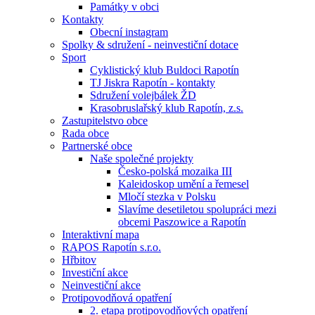
Památky v obci
Kontakty
Obecní instagram
Spolky & sdružení - neinvestiční dotace
Sport
Cyklistický klub Buldoci Rapotín
TJ Jiskra Rapotín - kontakty
Sdružení volejbálek ŽD
Krasobruslařský klub Rapotín, z.s.
Zastupitelstvo obce
Rada obce
Partnerské obce
Naše společné projekty
Česko-polská mozaika III
Kaleidoskop umění a řemesel
Mločí stezka v Polsku
Slavíme desetiletou spolupráci mezi
obcemi Paszowice a Rapotín
Interaktivní mapa
RAPOS Rapotín s.r.o.
Hřbitov
Investiční akce
Neinvestiční akce
Protipovodňová opatření
2. etapa protipovodňových opatření