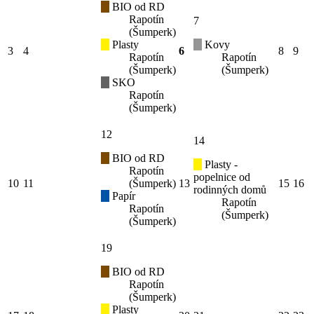
BIO od RD
Rapotín
7
(Šumperk)
Plasty
Kovy
3
4
6
8
9
Rapotín
Rapotín
(Šumperk)
(Šumperk)
SKO
Rapotín
(Šumperk)
12
14
BIO od RD
Plasty -
Rapotín
popelnice od
10
11
(Šumperk)
13
15
16
rodinných domů
Papír
Rapotín
Rapotín
(Šumperk)
(Šumperk)
19
BIO od RD
Rapotín
(Šumperk)
Plasty