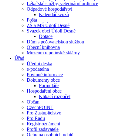
Lékařské služby, veterinární ordinace
Odpadové hospodářství
Kalendář svozů
Pošta
ZŠ a MŠ Údolí Desné
Svazek obcí Údolí Desné
Dotace
Dům s pečovatelskou službou
Obecní knihovna
Muzeum rapotínské sklárny
Úřad
Úřední deska
e-podatelna
Povinné informace
Dokumenty obce
Formuláře
Hospodaření obce
Klikací rozpočet
Občan
CzechPOINT
Pro Zastupitelstvo
Pro Radu
Registr oznámení
Profil zadavatele
Ochrana osobních údajů