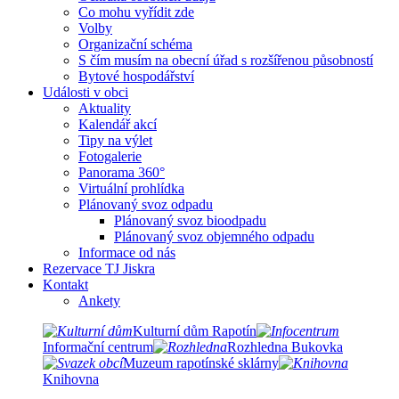
Co mohu vyřídit zde
Volby
Organizační schéma
S čím musím na obecní úřad s rozšířenou působností
Bytové hospodářství
Události v obci
Aktuality
Kalendář akcí
Tipy na výlet
Fotogalerie
Panorama 360°
Virtuální prohlídka
Plánovaný svoz odpadu
Plánovaný svoz bioodpadu
Plánovaný svoz objemného odpadu
Informace od nás
Rezervace TJ Jiskra
Kontakt
Ankety
Kulturní dům Rapotín
Informační centrum
Rozhledna Bukovka
Muzeum rapotínské sklárny
Knihovna