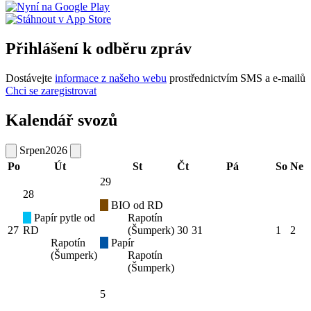
Přihlášení k odběru zpráv
Dostávejte
informace z našeho webu
prostřednictvím SMS a e-mailů
Chci se zaregistrovat
Kalendář svozů
Srpen
2026
Po
Út
St
Čt
Pá
So
Ne
29
28
BIO od RD
Papír pytle od
Rapotín
27
RD
(Šumperk)
30
31
1
2
Rapotín
Papír
(Šumperk)
Rapotín
(Šumperk)
5