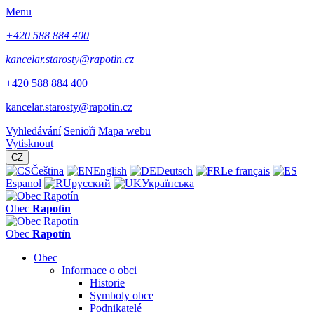
Menu
+420 588 884 400
kancelar.starosty@rapotin.cz
+420 588 884 400
kancelar.starosty@rapotin.cz
Vyhledávání
Senioři
Mapa webu
Vytisknout
CZ
Čeština
English
Deutsch
Le français
Espanol
русский
Українська
Obec
Rapotín
Obec
Rapotín
Obec
Informace o obci
Historie
Symboly obce
Podnikatelé