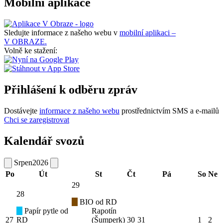
Mobilní aplikace
Sledujte informace z našeho webu v
mobilní aplikaci –
V OBRAZE.
Volně ke stažení:
Přihlášení k odběru zpráv
Dostávejte
informace z našeho webu
prostřednictvím SMS a e-mailů
Chci se zaregistrovat
Kalendář svozů
Srpen
2026
Po
Út
St
Čt
Pá
So
Ne
29
28
BIO od RD
Papír pytle od
Rapotín
27
RD
(Šumperk)
30
31
1
2