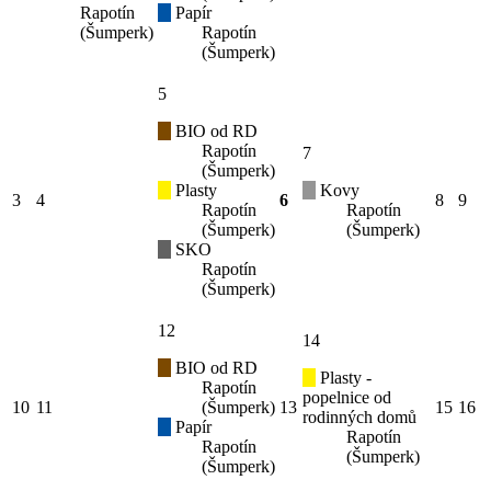
Rapotín
Papír
(Šumperk)
Rapotín
(Šumperk)
5
BIO od RD
Rapotín
7
(Šumperk)
Plasty
Kovy
3
4
6
8
9
Rapotín
Rapotín
(Šumperk)
(Šumperk)
SKO
Rapotín
(Šumperk)
12
14
BIO od RD
Plasty -
Rapotín
popelnice od
10
11
(Šumperk)
13
15
16
rodinných domů
Papír
Rapotín
Rapotín
(Šumperk)
(Šumperk)