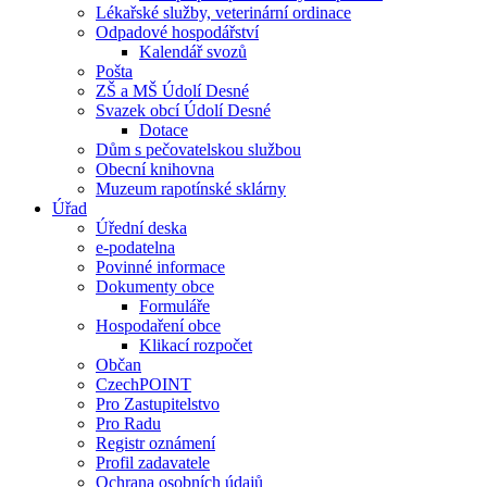
Lékařské služby, veterinární ordinace
Odpadové hospodářství
Kalendář svozů
Pošta
ZŠ a MŠ Údolí Desné
Svazek obcí Údolí Desné
Dotace
Dům s pečovatelskou službou
Obecní knihovna
Muzeum rapotínské sklárny
Úřad
Úřední deska
e-podatelna
Povinné informace
Dokumenty obce
Formuláře
Hospodaření obce
Klikací rozpočet
Občan
CzechPOINT
Pro Zastupitelstvo
Pro Radu
Registr oznámení
Profil zadavatele
Ochrana osobních údajů