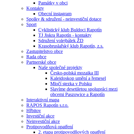
Památky v obci
Kontakty
Obecní instagram
Spolky & sdružení - neinvestiční dotace
Sport
Cyklistický klub Buldoci Rapotín
TJ Jiskra Rapotín - kontakty
Sdružení volejbálek ŽD
Krasobruslařský klub Rapotín, z.s.
Zastupitelstvo obce
Rada obce
Partnerské obce
Naše společné projekty
Česko-polská mozaika III
Kaleidoskop umění a řemesel
Mločí stezka v Polsku
Slavíme desetiletou spolupráci mezi
obcemi Paszowice a Rapotín
Interaktivní mapa
RAPOS Rapotín s.r.o.
Hřbitov
Investiční akce
Neinvestiční akce
Protipovodňová opatření
2. etapa protipovodňových opatření