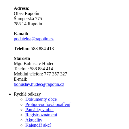
Adresa:
Obec Rapotín
Šumperská 775
788 14 Rapotín
E-mail:
podatelna@rapotin.cz
Telefon:
588 884 413
Starosta
Mgr. Bohuslav Hudec
Telefon: 588 884 414
Mobilní telefon: 777 357 327
E-mail:
bohuslav.hudec@rapotin.cz
Rychlé odkazy
Dokumenty obce
Protipovodňová opatření
Památky v obci
Registr oznámení
Aktuality
Kalendář akcí