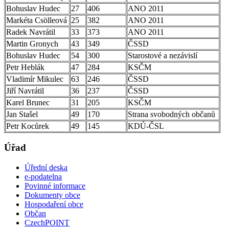
Bohuslav Hudec
27
406
ANO 2011
Markéta Csölleová
25
382
ANO 2011
Radek Navrátil
33
373
ANO 2011
Martin Gronych
43
349
ČSSD
Bohuslav Hudec
54
300
Starostové a nezávislí
Petr Heblák
47
284
KSČM
Vladimír Mikulec
63
246
ČSSD
Jiří Navrátil
36
237
ČSSD
Karel Brunec
31
205
KSČM
Jan Stašel
49
170
Strana svobodných občanů
Petr Kocůrek
49
145
KDÚ-ČSL
Úřad
Úřední deska
e-podatelna
Povinné informace
Dokumenty obce
Hospodaření obce
Občan
CzechPOINT