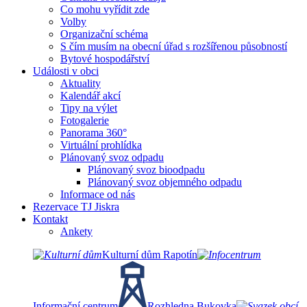
Co mohu vyřídit zde
Volby
Organizační schéma
S čím musím na obecní úřad s rozšířenou působností
Bytové hospodářství
Události v obci
Aktuality
Kalendář akcí
Tipy na výlet
Fotogalerie
Panorama 360°
Virtuální prohlídka
Plánovaný svoz odpadu
Plánovaný svoz bioodpadu
Plánovaný svoz objemného odpadu
Informace od nás
Rezervace TJ Jiskra
Kontakt
Ankety
Kulturní dům Rapotín
Informační centrum
Rozhledna Bukovka