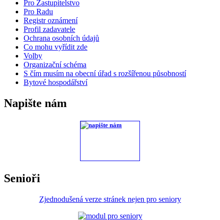
Pro Zastupitelstvo
Pro Radu
Registr oznámení
Profil zadavatele
Ochrana osobních údajů
Co mohu vyřídit zde
Volby
Organizační schéma
S čím musím na obecní úřad s rozšířenou působností
Bytové hospodářství
Napište nám
Senioři
Zjednodušená verze stránek nejen pro seniory