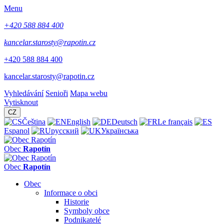
Menu
+420 588 884 400
kancelar.starosty@rapotin.cz
+420 588 884 400
kancelar.starosty@rapotin.cz
Vyhledávání
Senioři
Mapa webu
Vytisknout
CZ
Čeština
English
Deutsch
Le français
Espanol
русский
Українська
Obec
Rapotín
Obec
Rapotín
Obec
Informace o obci
Historie
Symboly obce
Podnikatelé