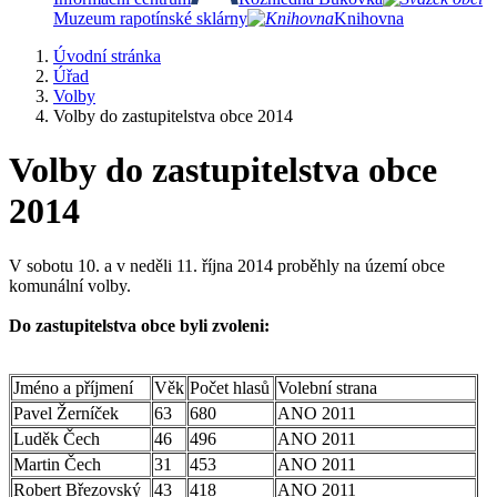
Muzeum rapotínské sklárny
Knihovna
Úvodní stránka
Úřad
Volby
Volby do zastupitelstva obce 2014
Volby do zastupitelstva obce
2014
V sobotu 10. a v neděli 11. října 2014 proběhly na území obce
komunální volby.
Do zastupitelstva obce byli zvoleni:
Jméno a příjmení
Věk
Počet hlasů
Volební strana
Pavel Žerníček
63
680
ANO 2011
Luděk Čech
46
496
ANO 2011
Martin Čech
31
453
ANO 2011
Robert Březovský
43
418
ANO 2011