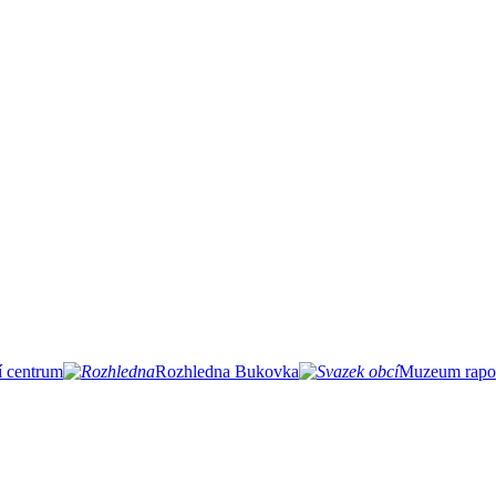
í centrum
Rozhledna Bukovka
Muzeum rapot