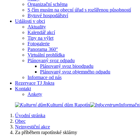
Organizační schéma
S čím musím na obecní úřad s rozšířenou působností
Bytové hospodářství
Události v obci
Aktuality
Kalendář akcí
Tipy na výlet
Fotogalerie
Panorama 360°
Virtuální prohlídka
Plánovaný svoz odpadu
Plánovaný svoz bioodpadu
Plánovaný svoz objemného odpadu
Informace od nás
Rezervace TJ Jiskra
Kontakt
Ankety
Kulturní dům Rapotín
Informačn
Úvodní stránka
Obec
Neinvestiční akce
Za příběhem rapotínské sklárny