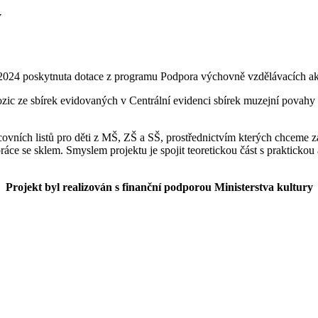
y
 2024 poskytnuta dotace z programu Podpora výchovně vzdělávacích akti
zic ze sbírek evidovaných v Centrální evidenci sbírek muzejní povahy 
ovních listů pro děti z MŠ, ZŠ a SŠ, prostřednictvím kterých chceme záb
ce se sklem. Smyslem projektu je spojit teoretickou část s praktickou a
Projekt byl realizován s finanční podporou Ministerstva kultury