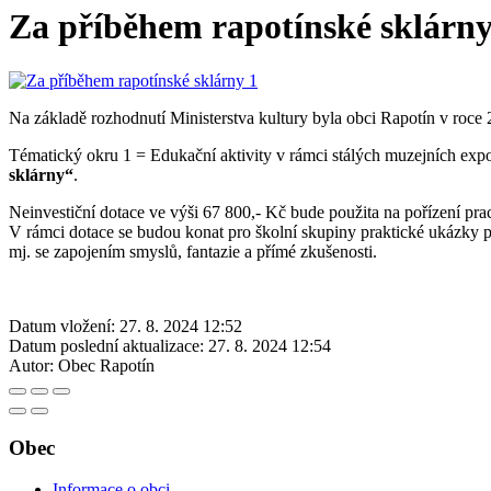
Za příběhem rapotínské sklárn
Na základě rozhodnutí Ministerstva kultury byla obci Rapotín v roce
Tématický okru 1 = Edukační aktivity v rámci stálých muzejních expo
sklárny“
.
Neinvestiční dotace ve výši 67 800,- Kč bude použita na pořízení prac
V rámci dotace se budou konat pro školní skupiny praktické ukázky prá
mj. se zapojením smyslů, fantazie a přímé zkušenosti.
Datum vložení:
27. 8. 2024 12:52
Datum poslední aktualizace:
27. 8. 2024 12:54
Autor:
Obec Rapotín
Obec
Informace o obci