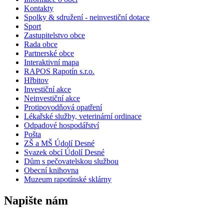
Kontakty
Spolky & sdružení - neinvestiční dotace
Sport
Zastupitelstvo obce
Rada obce
Partnerské obce
Interaktivní mapa
RAPOS Rapotín s.r.o.
Hřbitov
Investiční akce
Neinvestiční akce
Protipovodňová opatření
Lékařské služby, veterinární ordinace
Odpadové hospodářství
Pošta
ZŠ a MŠ Údolí Desné
Svazek obcí Údolí Desné
Dům s pečovatelskou službou
Obecní knihovna
Muzeum rapotínské sklárny
Napište nám