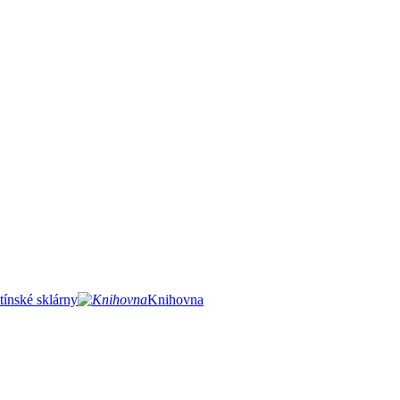
ínské sklárny
Knihovna