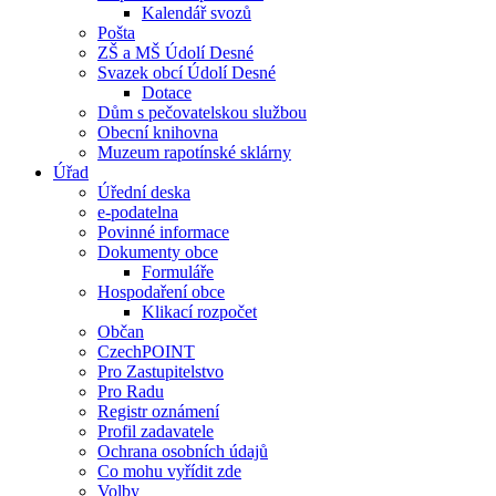
Kalendář svozů
Pošta
ZŠ a MŠ Údolí Desné
Svazek obcí Údolí Desné
Dotace
Dům s pečovatelskou službou
Obecní knihovna
Muzeum rapotínské sklárny
Úřad
Úřední deska
e-podatelna
Povinné informace
Dokumenty obce
Formuláře
Hospodaření obce
Klikací rozpočet
Občan
CzechPOINT
Pro Zastupitelstvo
Pro Radu
Registr oznámení
Profil zadavatele
Ochrana osobních údajů
Co mohu vyřídit zde
Volby