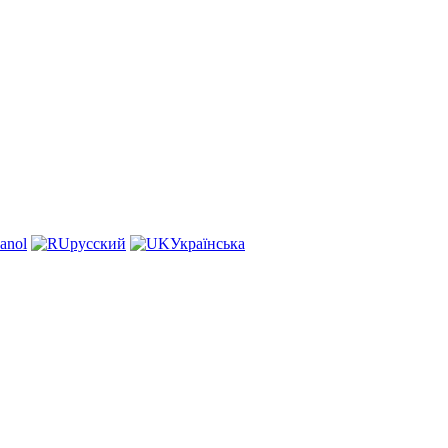
anol
русский
Українська