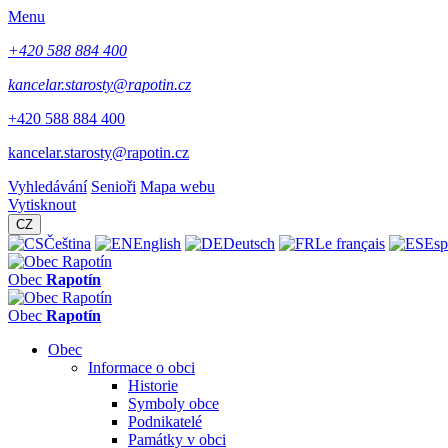
Menu
+420 588 884 400
kancelar.starosty@rapotin.cz
+420 588 884 400
kancelar.starosty@rapotin.cz
Vyhledávání
Senioři
Mapa webu
Vytisknout
CZ
Čeština
English
Deutsch
Le français
Esp
Obec
Rapotín
Obec
Rapotín
Obec
Informace o obci
Historie
Symboly obce
Podnikatelé
Památky v obci