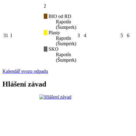
2
BIO od RD
Rapotín
(Šumperk)
Plasty
31
1
3
4
5
6
Rapotín
(Šumperk)
SKO
Rapotín
(Šumperk)
Kalendář svozu odpadu
Hlášení závad