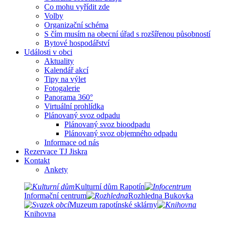
Co mohu vyřídit zde
Volby
Organizační schéma
S čím musím na obecní úřad s rozšířenou působností
Bytové hospodářství
Události v obci
Aktuality
Kalendář akcí
Tipy na výlet
Fotogalerie
Panorama 360°
Virtuální prohlídka
Plánovaný svoz odpadu
Plánovaný svoz bioodpadu
Plánovaný svoz objemného odpadu
Informace od nás
Rezervace TJ Jiskra
Kontakt
Ankety
Kulturní dům Rapotín
Informační centrum
Rozhledna Bukovka
Muzeum rapotínské sklárny
Knihovna