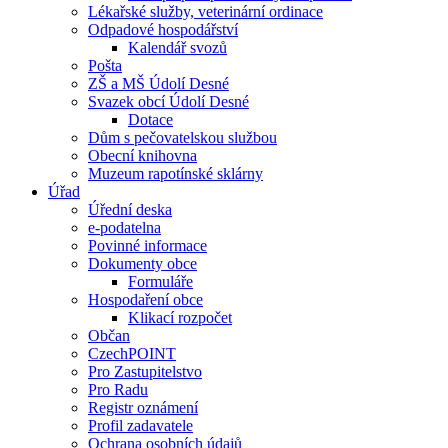
Lékařské služby, veterinární ordinace
Odpadové hospodářství
Kalendář svozů
Pošta
ZŠ a MŠ Údolí Desné
Svazek obcí Údolí Desné
Dotace
Dům s pečovatelskou službou
Obecní knihovna
Muzeum rapotínské sklárny
Úřad
Úřední deska
e-podatelna
Povinné informace
Dokumenty obce
Formuláře
Hospodaření obce
Klikací rozpočet
Občan
CzechPOINT
Pro Zastupitelstvo
Pro Radu
Registr oznámení
Profil zadavatele
Ochrana osobních údajů