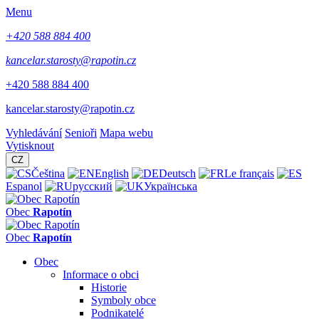
Menu
+420 588 884 400
kancelar.starosty@rapotin.cz
+420 588 884 400
kancelar.starosty@rapotin.cz
Vyhledávání
Senioři
Mapa webu
Vytisknout
CZ
Čeština
English
Deutsch
Le français
Espanol
русский
Українська
Obec
Rapotín
Obec
Rapotín
Obec
Informace o obci
Historie
Symboly obce
Podnikatelé