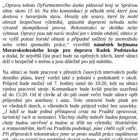
„Opravu tohoto čtyřsetmetrového úseku plánoval kraj se Správou
silnic skoro 15 let. Na této komunikaci je několik míst, které jsou
doslova v havarijním stavu. Hrozily zde sesuvy, které by mohl
ohrozit bezpečnost výletníků, způsobit dopravní nehodu nebo
výrazně zkomplikovat provoz. Rekonstrukci se zkrátka nelze
vyhnout. Opravy jsou zde navíc možné jen v letním období, silnice je
ve vyšší poloze horské oblasti a případné sněžení by znemožnilo
nebo velmi zpomalilo práce,“
vysvětlil
náměstek hejtmana
Moravskoslezského kraje pro dopravu Radek Podstawka
a dodal, že největší část prací bude na opěrných zdech, které silnici
drží v bezpečně v terénu a jsou důležité pro její stabilitu.
Na silnici se bude pracovat v přesných časových intervalech podle
denního plánu, který vzešel také z jednání s podnikateli v okolí.
Průjezd bude možný od 7. hodiny ranní do 10:20, kdy na silnici
vjedou pracovní stroje. Komunikace bude kvůli pracím uzavřená
až do 15:20. Od té chvíle až do půl osmé večer bude silnice opět
průjezdná pro autobusy i auta. Toto omezení bude platit jen
ve všedních dnech, o víkendech bude průjezd volný bez uzavírky.
„I když se bude jediná přístupová cesta na Praděd opravovat,
turistický ruch se nezastaví. Všechny služby nahoře budou fungovat,
chaty budou otevřené a budou se těšit na výletníky. Hoteliérům
a restauratérům, kteří na Pradědu podnikají, jsme chtěli vyjít vstříc.
Při přípravách rekonstrukce jsme se proto snažili práce naplánovat
tak, aby se turisté bez problémů dostali nahoru, mohli si užít krásný