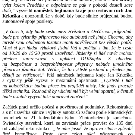
výlet kolem Pradědu a odpoledne se pak v pohodě dostali zase
dolů,“
vysvětlil
náměstek hejtmana kraje pro cestovní ruch Jan
Krkoška
a upozornil, že v době, kdy bude silnice průjezdná, budou
autobusové spoje posíleny.
„V časech, kdy bude cesta mezi Hvězdou a Ovčárnou průjezdná,
bude pro výletníky připraveno více autobusů než jindy. Chceme, aby
turisté svou oblíbenou lokalitu mohli navštěvovat bez větších potíží.
Musí si jen hlídat výlukový jízdní řád a počítat s tím, že je cesta
od 10:20 do 15:20 prostě uzavřená. Jízdenky si lidé navíc mohou
předem zarezervovat v aplikaci ODISapka. S ohledem
na bezpečnost a bezproblémovost přepravy nebude umožněna
přeprava jízdních kol. Věřím, že to cyklisté pochopí a předem jim
děkuji za vstřícnost,“
řekl náměstek hejtmana kraje Jan Krkoška
a cyklisty ještě vyzval k maximální opatrnosti:
„Cyklisté i lidé
na koloběžkách budou přece jen projíždět místy, kde jindy pracuje
těžká technika. Rozhodně by všichni měli být velmi opatrní, k čemuž
bude ostatně vyzývat také dopravní značení.“
Začátek prací určilo počasí a povětrnostní podmínky. Rekonstrukce
a s ní uzavírka silnice i výluky autobusů začnou podle klimatických
podmínek ve 21. kalendářním týdnu. Zhotovitelem je společnost
Swietelsky stavební, která se zavázala práce provést do 135 dnů
od zahájení rekonstrukce.
„Je nám jasné, že oprava silnice způsobí
jisté komplikace. Proto jsme celou akci připravovali co