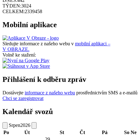
DNES:
442
TÝDEN:
3024
CELKEM:
2339458
Mobilní aplikace
Sledujte informace z našeho webu v
mobilní aplikaci –
V OBRAZE.
Volně ke stažení:
Přihlášení k odběru zpráv
Dostávejte
informace z našeho webu
prostřednictvím SMS a e-mailů
Chci se zaregistrovat
Kalendář svozů
Srpen
2026
Po
Út
St
Čt
Pá
So
Ne
29