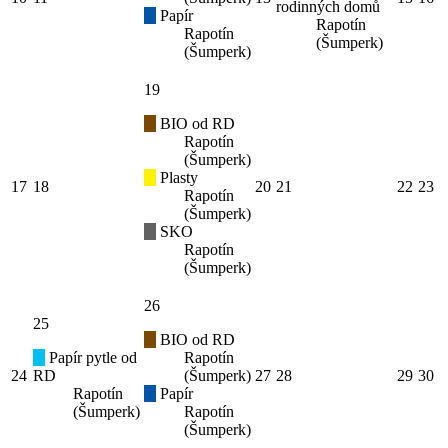
rodinných domů
Papír
Rapotín
Rapotín
(Šumperk)
(Šumperk)
19
BIO od RD
Rapotín
(Šumperk)
Plasty
17
18
20
21
22
23
Rapotín
(Šumperk)
SKO
Rapotín
(Šumperk)
26
25
BIO od RD
Papír pytle od
Rapotín
24
RD
(Šumperk)
27
28
29
30
Rapotín
Papír
(Šumperk)
Rapotín
(Šumperk)