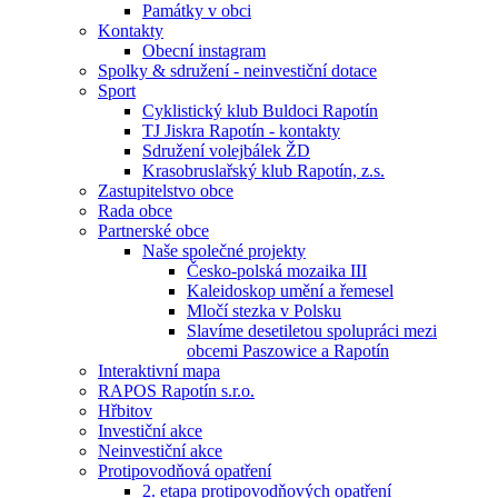
Památky v obci
Kontakty
Obecní instagram
Spolky & sdružení - neinvestiční dotace
Sport
Cyklistický klub Buldoci Rapotín
TJ Jiskra Rapotín - kontakty
Sdružení volejbálek ŽD
Krasobruslařský klub Rapotín, z.s.
Zastupitelstvo obce
Rada obce
Partnerské obce
Naše společné projekty
Česko-polská mozaika III
Kaleidoskop umění a řemesel
Mločí stezka v Polsku
Slavíme desetiletou spolupráci mezi
obcemi Paszowice a Rapotín
Interaktivní mapa
RAPOS Rapotín s.r.o.
Hřbitov
Investiční akce
Neinvestiční akce
Protipovodňová opatření
2. etapa protipovodňových opatření