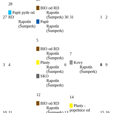
28
BIO od RD
Papír pytle od
Rapotín
27
RD
(Šumperk)
30
31
1
2
Rapotín
Papír
(Šumperk)
Rapotín
(Šumperk)
5
BIO od RD
Rapotín
7
(Šumperk)
Plasty
Kovy
3
4
6
8
9
Rapotín
Rapotín
(Šumperk)
(Šumperk)
SKO
Rapotín
(Šumperk)
12
14
BIO od RD
Plasty -
Rapotín
popelnice od
10
11
(Šumperk)
13
15
16