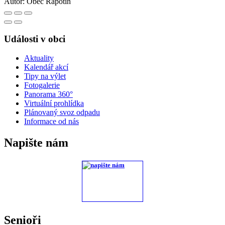
Autor:
Obec Rapotín
Události v obci
Aktuality
Kalendář akcí
Tipy na výlet
Fotogalerie
Panorama 360°
Virtuální prohlídka
Plánovaný svoz odpadu
Informace od nás
Napište nám
Senioři