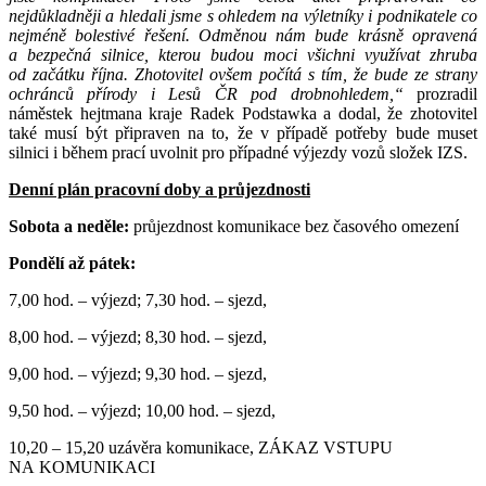
nejdůkladněji a hledali jsme s ohledem na výletníky i podnikatele co
nejméně bolestivé řešení. Odměnou nám bude krásně opravená
a bezpečná silnice, kterou budou moci všichni využívat zhruba
od začátku října. Zhotovitel ovšem počítá s tím, že bude ze strany
ochránců přírody i Lesů ČR pod drobnohledem,“
prozradil
náměstek hejtmana kraje Radek Podstawka a dodal, že zhotovitel
také musí být připraven na to, že v případě potřeby bude muset
silnici i během prací uvolnit pro případné výjezdy vozů složek IZS.
Denní plán pracovní doby a průjezdnosti
Sobota a neděle:
průjezdnost komunikace bez časového omezení
Pondělí až pátek:
7,00 hod. – výjezd; 7,30 hod. – sjezd,
8,00 hod. – výjezd; 8,30 hod. – sjezd,
9,00 hod. – výjezd; 9,30 hod. – sjezd,
9,50 hod. – výjezd; 10,00 hod. – sjezd,
10,20 – 15,20 uzávěra komunikace, ZÁKAZ VSTUPU
NA KOMUNIKACI