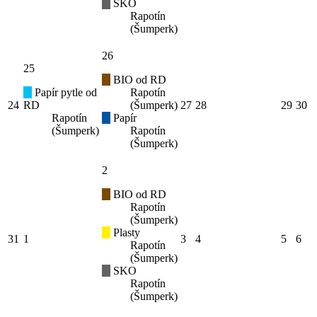
SKO
Rapotín
(Šumperk)
26
25
BIO od RD
Papír pytle od
Rapotín
24
RD
(Šumperk)
27
28
29
30
Rapotín
Papír
(Šumperk)
Rapotín
(Šumperk)
2
BIO od RD
Rapotín
(Šumperk)
Plasty
31
1
3
4
5
6
Rapotín
(Šumperk)
SKO
Rapotín
(Šumperk)