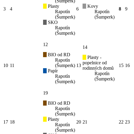
(Šumperk)
Plasty
Kovy
3
4
6
8
9
Rapotín
Rapotín
(Šumperk)
(Šumperk)
SKO
Rapotín
(Šumperk)
12
14
BIO od RD
Plasty -
Rapotín
popelnice od
10
11
(Šumperk)
13
15
16
rodinných domů
Papír
Rapotín
Rapotín
(Šumperk)
(Šumperk)
19
BIO od RD
Rapotín
(Šumperk)
Plasty
17
18
20
21
22
23
Rapotín
(Šumperk)