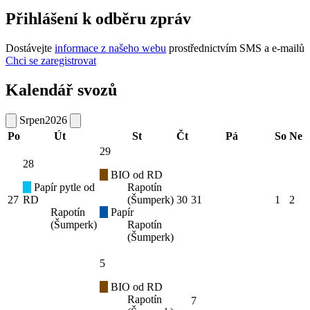
Přihlášení k odběru zpráv
Dostávejte
informace z našeho webu
prostřednictvím SMS a e-mailů
Chci se zaregistrovat
Kalendář svozů
Srpen
2026
Po
Út
St
Čt
Pá
So
Ne
29
28
BIO od RD
Papír pytle od
Rapotín
27
RD
(Šumperk)
30
31
1
2
Rapotín
Papír
(Šumperk)
Rapotín
(Šumperk)
5
BIO od RD
Rapotín
7