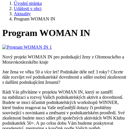
Úvodní stránka
Události v obci
Aktuality
Program WOMAN IN
Program WOMAN IN
Nový projekt WOMAN IN pro podnikající ženy z Olomouckého a
Moravskoslezského kraje
Jste žena ve věku 50 a více let? Podnikáte déle než 3 roky? Chcete
dále rozvíjet své podnikatelské dovednosti a sdílet osobní zkušenosti
s dalšími podnikajícími ženami?
Rádi Vás přivítáme v projektu WOMAN IN, který se zaměří
na stabilizaci a rozvoj Vašich podnikatelských aktivit a dovedností.
Budete se moci účastnit podnikatelských workshopů WINNER,
které budou reagovat na Vaše nejčastější dotazy či problémy
související s novinkami a změnami v podnikatelském prostředí. Své
zkušenosti budete moci sdílet při společných aktivitách WIN Klubu
podnikatelek 50+. A po celou dobu Vám budeme poskytovat
poradenství, mentoring a koučink podle Vašich potřeb.