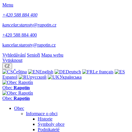
Menu
+420 588 884 400
kancelar.starosty@rapotin.cz
+420 588 884 400
kancelar.starosty@rapotin.cz
Vyhledávání
Senioři
Mapa webu
Vytisknout
CZ
Čeština
English
Deutsch
Le français
Espanol
русский
Українська
Obec
Rapotín
Obec
Rapotín
Obec
Informace o obci
Historie
Symboly obce
Podnikatelé