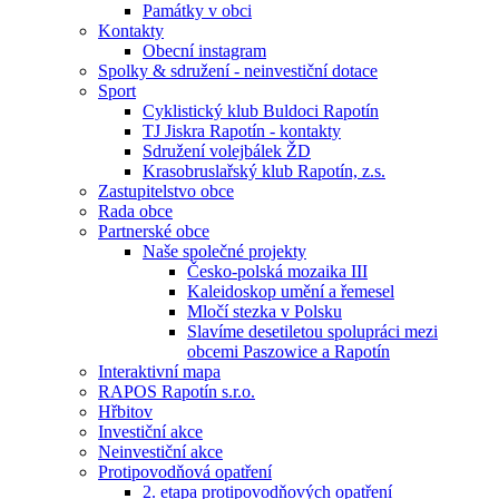
Památky v obci
Kontakty
Obecní instagram
Spolky & sdružení - neinvestiční dotace
Sport
Cyklistický klub Buldoci Rapotín
TJ Jiskra Rapotín - kontakty
Sdružení volejbálek ŽD
Krasobruslařský klub Rapotín, z.s.
Zastupitelstvo obce
Rada obce
Partnerské obce
Naše společné projekty
Česko-polská mozaika III
Kaleidoskop umění a řemesel
Mločí stezka v Polsku
Slavíme desetiletou spolupráci mezi
obcemi Paszowice a Rapotín
Interaktivní mapa
RAPOS Rapotín s.r.o.
Hřbitov
Investiční akce
Neinvestiční akce
Protipovodňová opatření
2. etapa protipovodňových opatření