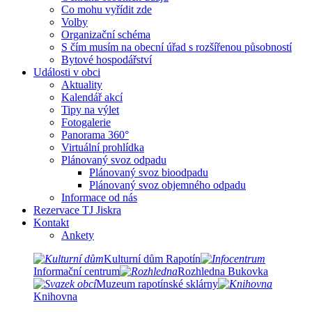
Co mohu vyřídit zde
Volby
Organizační schéma
S čím musím na obecní úřad s rozšířenou působností
Bytové hospodářství
Události v obci
Aktuality
Kalendář akcí
Tipy na výlet
Fotogalerie
Panorama 360°
Virtuální prohlídka
Plánovaný svoz odpadu
Plánovaný svoz bioodpadu
Plánovaný svoz objemného odpadu
Informace od nás
Rezervace TJ Jiskra
Kontakt
Ankety
Kulturní dům Rapotín
Informační centrum
Rozhledna Bukovka
Muzeum rapotínské sklárny
Knihovna