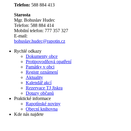
Telefon:
588 884 413
Starosta
Mgr. Bohuslav Hudec
Telefon: 588 884 414
Mobilní telefon: 777 357 327
E-mail:
bohuslav.hudec@rapotin.cz
Rychlé odkazy
Dokumenty obce
Protipovodňová opatření
Památky v obci
Registr oznámení
Aktuality
Kalendář akcí
Rezervace TJ Jiskra
Dotazy občanů
Praktické informace
Rapotínské noviny
Obecní knihovna
Kde nás najdete