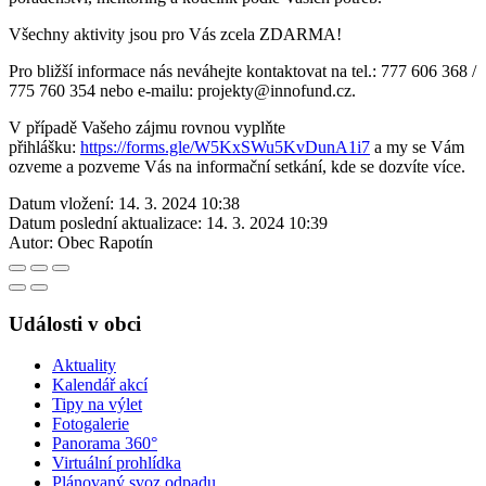
Všechny aktivity jsou pro Vás zcela ZDARMA!
Pro bližší informace nás neváhejte kontaktovat na tel.: 777 606 368 /
775 760 354 nebo e-mailu: projekty@innofund.cz.
V případě Vašeho zájmu rovnou vyplňte
přihlášku:
https://forms.gle/W5KxSWu5KvDunA1i7
a my se Vám
ozveme a pozveme Vás na informační setkání, kde se dozvíte více.
Datum vložení:
14. 3. 2024 10:38
Datum poslední aktualizace:
14. 3. 2024 10:39
Autor:
Obec Rapotín
Události v obci
Aktuality
Kalendář akcí
Tipy na výlet
Fotogalerie
Panorama 360°
Virtuální prohlídka
Plánovaný svoz odpadu