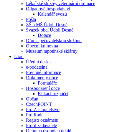
Lékařské služby, veterinární ordinace
Odpadové hospodářství
Kalendář svozů
Pošta
ZŠ a MŠ Údolí Desné
Svazek obcí Údolí Desné
Dotace
Dům s pečovatelskou službou
Obecní knihovna
Muzeum rapotínské sklárny
Úřad
Úřední deska
e-podatelna
Povinné informace
Dokumenty obce
Formuláře
Hospodaření obce
Klikací rozpočet
Občan
CzechPOINT
Pro Zastupitelstvo
Pro Radu
Registr oznámení
Profil zadavatele
Ochrana osobních údajů