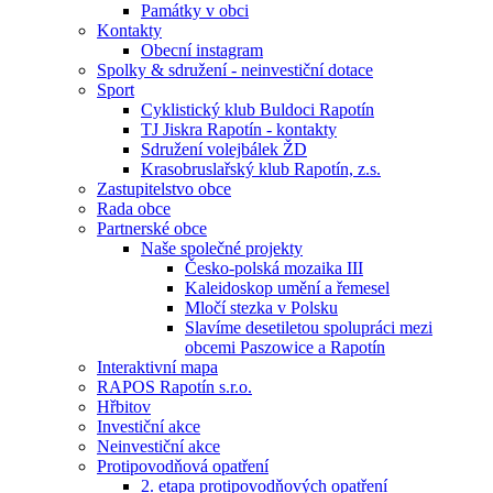
Památky v obci
Kontakty
Obecní instagram
Spolky & sdružení - neinvestiční dotace
Sport
Cyklistický klub Buldoci Rapotín
TJ Jiskra Rapotín - kontakty
Sdružení volejbálek ŽD
Krasobruslařský klub Rapotín, z.s.
Zastupitelstvo obce
Rada obce
Partnerské obce
Naše společné projekty
Česko-polská mozaika III
Kaleidoskop umění a řemesel
Mločí stezka v Polsku
Slavíme desetiletou spolupráci mezi
obcemi Paszowice a Rapotín
Interaktivní mapa
RAPOS Rapotín s.r.o.
Hřbitov
Investiční akce
Neinvestiční akce
Protipovodňová opatření
2. etapa protipovodňových opatření