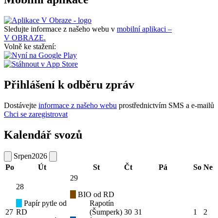
Sledujte informace z našeho webu v
mobilní aplikaci –
V OBRAZE.
Volně ke stažení:
Přihlášení k odběru zpráv
Dostávejte
informace z našeho webu
prostřednictvím SMS a e-mailů
Chci se zaregistrovat
Kalendář svozů
Srpen
2026
Po
Út
St
Čt
Pá
So
Ne
29
28
BIO od RD
Papír pytle od
Rapotín
27
RD
(Šumperk)
30
31
1
2