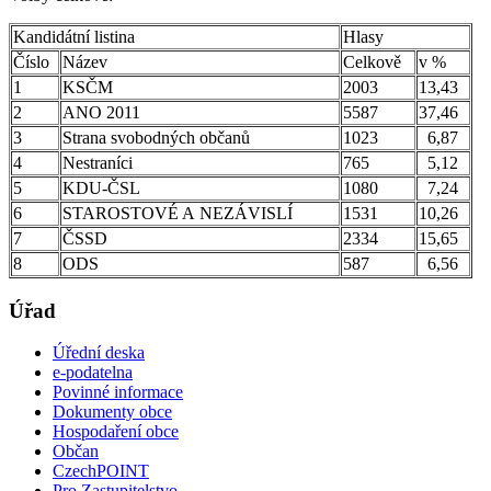
Kandidátní listina
Hlasy
Číslo
Název
Celkově
v %
1
KSČM
2003
13,43
2
ANO 2011
5587
37,46
3
Strana svobodných občanů
1023
6,87
4
Nestraníci
765
5,12
5
KDU-ČSL
1080
7,24
6
STAROSTOVÉ A NEZÁVISLÍ
1531
10,26
7
ČSSD
2334
15,65
8
ODS
587
6,56
Úřad
Úřední deska
e-podatelna
Povinné informace
Dokumenty obce
Hospodaření obce
Občan
CzechPOINT
Pro Zastupitelstvo