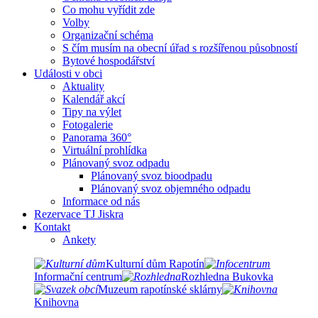
Co mohu vyřídit zde
Volby
Organizační schéma
S čím musím na obecní úřad s rozšířenou působností
Bytové hospodářství
Události v obci
Aktuality
Kalendář akcí
Tipy na výlet
Fotogalerie
Panorama 360°
Virtuální prohlídka
Plánovaný svoz odpadu
Plánovaný svoz bioodpadu
Plánovaný svoz objemného odpadu
Informace od nás
Rezervace TJ Jiskra
Kontakt
Ankety
Kulturní dům Rapotín
Informační centrum
Rozhledna Bukovka
Muzeum rapotínské sklárny
Knihovna