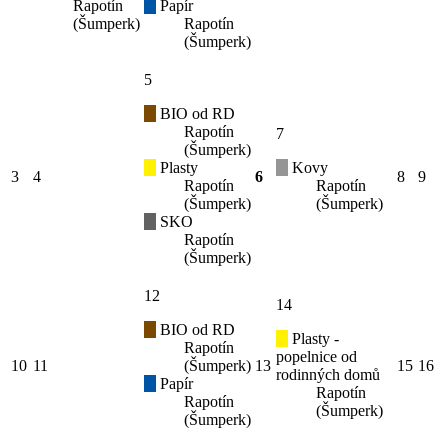
Rapotín
Papír
(Šumperk)
Rapotín
(Šumperk)
5
BIO od RD
Rapotín
7
(Šumperk)
Plasty
Kovy
3
4
6
8
9
Rapotín
Rapotín
(Šumperk)
(Šumperk)
SKO
Rapotín
(Šumperk)
12
14
BIO od RD
Plasty -
Rapotín
popelnice od
10
11
(Šumperk)
13
15
16
rodinných domů
Papír
Rapotín
Rapotín
(Šumperk)
(Šumperk)