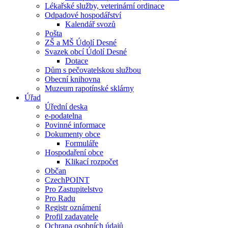
Lékařské služby, veterinární ordinace
Odpadové hospodářství
Kalendář svozů
Pošta
ZŠ a MŠ Údolí Desné
Svazek obcí Údolí Desné
Dotace
Dům s pečovatelskou službou
Obecní knihovna
Muzeum rapotínské sklárny
Úřad
Úřední deska
e-podatelna
Povinné informace
Dokumenty obce
Formuláře
Hospodaření obce
Klikací rozpočet
Občan
CzechPOINT
Pro Zastupitelstvo
Pro Radu
Registr oznámení
Profil zadavatele
Ochrana osobních údajů