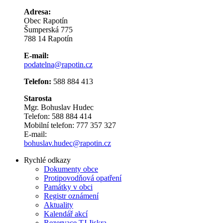
Adresa:
Obec Rapotín
Šumperská 775
788 14 Rapotín
E-mail:
podatelna@rapotin.cz
Telefon:
588 884 413
Starosta
Mgr. Bohuslav Hudec
Telefon: 588 884 414
Mobilní telefon: 777 357 327
E-mail:
bohuslav.hudec@rapotin.cz
Rychlé odkazy
Dokumenty obce
Protipovodňová opatření
Památky v obci
Registr oznámení
Aktuality
Kalendář akcí
Rezervace TJ Jiskra