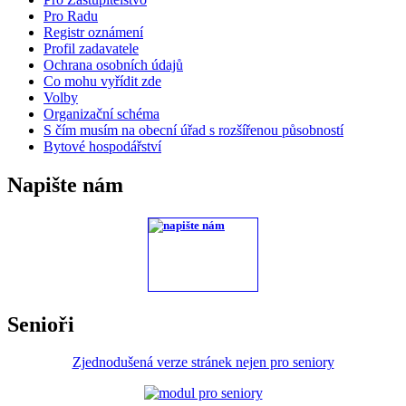
Pro Radu
Registr oznámení
Profil zadavatele
Ochrana osobních údajů
Co mohu vyřídit zde
Volby
Organizační schéma
S čím musím na obecní úřad s rozšířenou působností
Bytové hospodářství
Napište nám
Senioři
Zjednodušená verze stránek nejen pro seniory