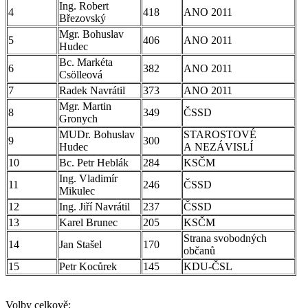
Ing. Robert
4
418
ANO 2011
Březovský
Mgr. Bohuslav
5
406
ANO 2011
Hudec
Bc. Markéta
6
382
ANO 2011
Csölleová
7
Radek Navrátil
373
ANO 2011
Mgr. Martin
8
349
ČSSD
Gronych
MUDr. Bohuslav
STAROSTOVÉ
9
300
Hudec
A NEZÁVISLÍ
10
Bc. Petr Heblák
284
KSČM
Ing. Vladimír
11
246
ČSSD
Mikulec
12
Ing. Jiří Navrátil
237
ČSSD
13
Karel Brunec
205
KSČM
Strana svobodných
14
Jan Stašel
170
občanů
15
Petr Kocůrek
145
KDU-ČSL
Volby celkově: