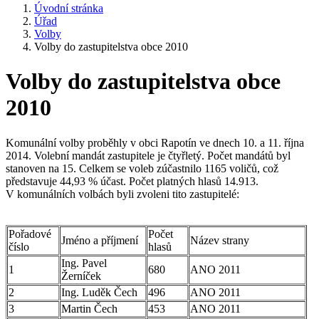
Úvodní stránka
Úřad
Volby
Volby do zastupitelstva obce 2010
Volby do zastupitelstva obce
2010
Komunální volby proběhly v obci Rapotín ve dnech 10. a 11. října
2014. Volební mandát zastupitele je čtyřletý. Počet mandátů byl
stanoven na 15. Celkem se voleb zúčastnilo 1165 voličů, což
představuje 44,93 % účast. Počet platných hlasů 14.913.
V komunálních volbách byli zvoleni tito zastupitelé:
Pořadové
Počet
Jméno a příjmení
Název strany
číslo
hlasů
Ing. Pavel
1
680
ANO 2011
Žerníček
2
Ing. Luděk Čech
496
ANO 2011
3
Martin Čech
453
ANO 2011