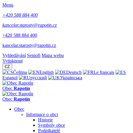
Menu
+420 588 884 400
kancelar.starosty@rapotin.cz
+420 588 884 400
kancelar.starosty@rapotin.cz
Vyhledávání
Senioři
Mapa webu
Vytisknout
CZ
Čeština
English
Deutsch
Le français
Espanol
русский
Українська
Obec
Rapotín
Obec
Rapotín
Obec
Informace o obci
Historie
Symboly obce
Podnikatelé