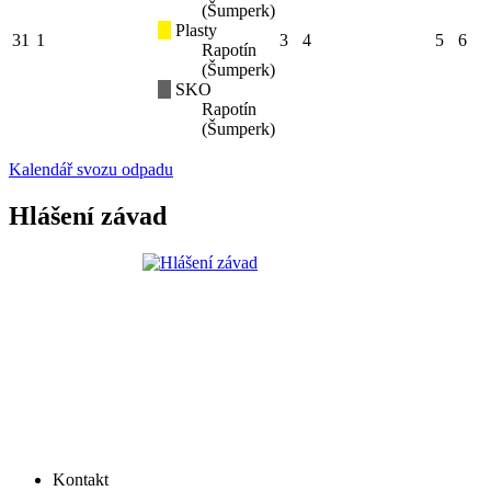
(Šumperk)
Plasty
31
1
3
4
5
6
Rapotín
(Šumperk)
SKO
Rapotín
(Šumperk)
Kalendář svozu odpadu
Hlášení závad
Kontakt