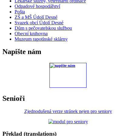
Lékařské služby, veterinární ordinace
Odpadové hospodářství
Pošta
ZŠ a MŠ Údolí Desné
Svazek obcí Údolí Desné
Dům s pečovatelskou službou
Obecní knihovna
Muzeum rapotínské sklárny
Napište nám
Senioři
Zjednodušená verze stránek nejen pro seniory
Překlad (translations)