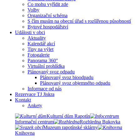
Co mohu vyřídit zde
Volby
Organizační schéma
S čím musím na obecní úřad s rozšířenou působností
Bytové hospodářství
Události v obci
Aktuality
Kalendář akcí
Tipy na výlet
Fotogalerie
Panorama 360°
Virtuální prohlídka
Plánovaný svoz odpadu
Plánovaný svoz bioodpadu
Plánovaný svoz objemného odpadu
Informace od nás
Rezervace TJ Jiskra
Kontakt
Ankety
Kulturní dům Rapotín
Informační centrum
Rozhledna Bukovka
Muzeum rapotínské sklárny
Knihovna