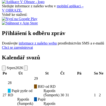
Sledujte informace z našeho webu v
mobilní aplikaci –
V OBRAZE.
Volně ke stažení:
Přihlášení k odběru zpráv
Dostávejte
informace z našeho webu
prostřednictvím SMS a e-mailů
Chci se zaregistrovat
Kalendář svozů
Srpen
2026
Po
Út
St
Čt
Pá
So
Ne
29
28
BIO od RD
Papír pytle od
Rapotín
27
RD
(Šumperk)
30
31
1
2
Rapotín
Papír
(Šumperk)
Rapotín