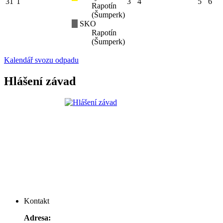
31
1
3
4
5
6
Rapotín
(Šumperk)
SKO
Rapotín
(Šumperk)
Kalendář svozu odpadu
Hlášení závad
Kontakt
Adresa: