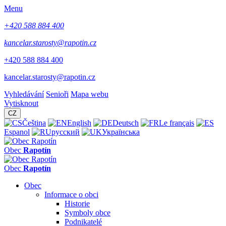
Menu
+420 588 884 400
kancelar.starosty@rapotin.cz
+420 588 884 400
kancelar.starosty@rapotin.cz
Vyhledávání
Senioři
Mapa webu
Vytisknout
CZ
Čeština
English
Deutsch
Le français
Espanol
русский
Українська
Obec
Rapotín
Obec
Rapotín
Obec
Informace o obci
Historie
Symboly obce
Podnikatelé