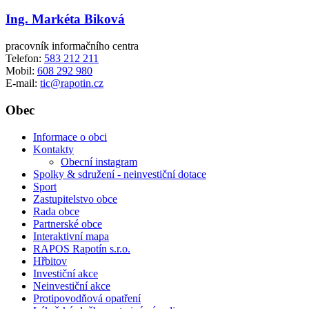
Ing. Markéta Biková
pracovník informačního centra
Telefon:
583 212 211
Mobil:
608 292 980
E-mail:
tic@rapotin.cz
Obec
Informace o obci
Kontakty
Obecní instagram
Spolky & sdružení - neinvestiční dotace
Sport
Zastupitelstvo obce
Rada obce
Partnerské obce
Interaktivní mapa
RAPOS Rapotín s.r.o.
Hřbitov
Investiční akce
Neinvestiční akce
Protipovodňová opatření