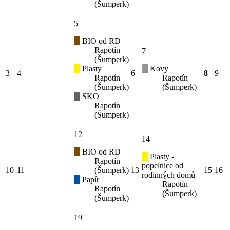
(Šumperk)
5
BIO od RD
Rapotín
7
(Šumperk)
Plasty
Kovy
3
4
6
8
9
Rapotín
Rapotín
(Šumperk)
(Šumperk)
SKO
Rapotín
(Šumperk)
12
14
BIO od RD
Plasty -
Rapotín
popelnice od
10
11
(Šumperk)
13
15
16
rodinných domů
Papír
Rapotín
Rapotín
(Šumperk)
(Šumperk)
19