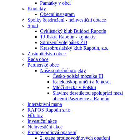
Památky v obci
Kontakty
Obecní instagram
Spolky & sdružení - neinvestiční dotace
Sport
Cyklistický klub Buldoci Rapotín
TJ Jiskra Rapotín - kontakty
Sdružení volejbálek ŽD
Krasobruslařský klub Rapotín, z.s.
Zastupitelstvo obce
Rada obce
Partnerské obce
Naše společné projekty
Česko-polská mozaika III
Kaleidoskop umění a řemesel
Mločí stezka v Polsku
Slavíme desetiletou spolupráci mezi
obcemi Paszowice a Rapotín
Interaktivní mapa
RAPOS Rapotín s.r.o.
Hřbitov
Investiční akce
Neinvestiční akce
Protipovodňová opatření
2. etapa protipovodňových opatření