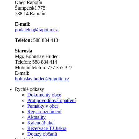
Obec Rapotín
Šumperská 775
788 14 Rapotín
E-mail:
podatelna@rapotin.cz
Telefon:
588 884 413
Starosta
Mgr. Bohuslav Hudec
Telefon: 588 884 414
Mobilní telefon: 777 357 327
E-mail:
bohuslav.hudec@rapotin.cz
Rychlé odkazy
Dokumenty obce
Protipovodňová opatření
Památky v obci
Registr oznámení
Aktuality
Kalendář akcí
Rezervace TJ Jiskra
Dotazy občanů