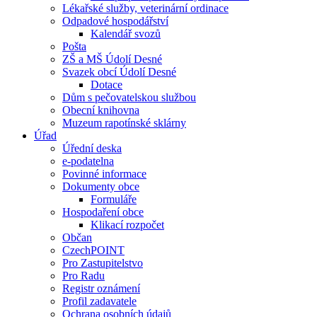
Lékařské služby, veterinární ordinace
Odpadové hospodářství
Kalendář svozů
Pošta
ZŠ a MŠ Údolí Desné
Svazek obcí Údolí Desné
Dotace
Dům s pečovatelskou službou
Obecní knihovna
Muzeum rapotínské sklárny
Úřad
Úřední deska
e-podatelna
Povinné informace
Dokumenty obce
Formuláře
Hospodaření obce
Klikací rozpočet
Občan
CzechPOINT
Pro Zastupitelstvo
Pro Radu
Registr oznámení
Profil zadavatele
Ochrana osobních údajů